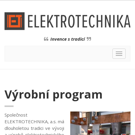
Invence s tradicí
Toggle
navigat
Výrobní program
Společnost
ELEKTROTECHNIKA, a.s. má
dlouholetou tradici ve vývoji
a výrobě elektrotechnického