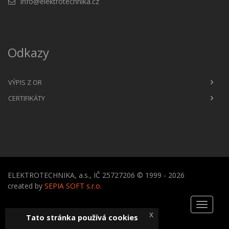
info@elektrotechnika.cz
Odkazy
VÝPIS Z OR
CERTIFIKÁTY
ELEKTROTECHNIKA, a.s., IČ 25727206 © 1999 - 2026
created by
SEPIA SOFT s.r.o.
Toggle
x
navigati
Tato stránka používá cookies